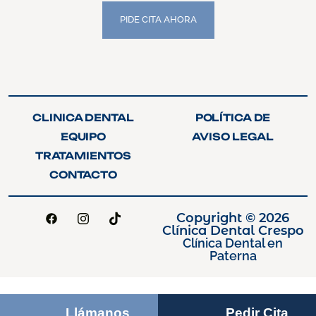
PIDE CITA AHORA
PIDE CITA AHORA
CLINICA DENTAL
POLÍTICA DE
CLINICA DENTAL
POLÍTICA DE
PRIVACIDAD
EQUIPO
AVISO LEGAL
PRIVACIDAD
EQUIPO
AVISO LEGAL
TRATAMIENTOS
TRATAMIENTOS
CONTACTO
CONTACTO
Copyright © 2026
Clínica Dental Crespo
Clínica Dental en
Paterna
Llámanos
Pedir Cita