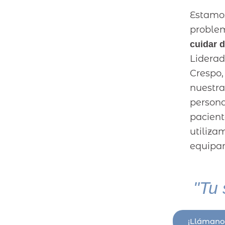
Estamo
proble
cuidar d
Lidera
Crespo,
nuestr
person
pacien
utili
equipam
"Tu 
¡Llámano