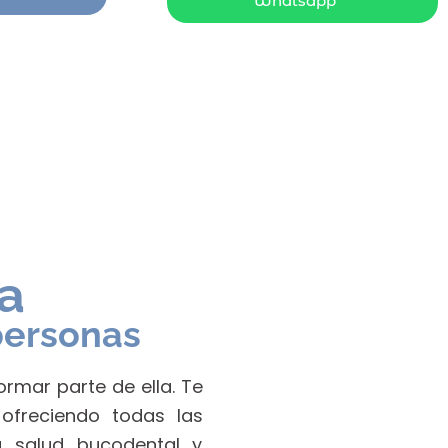
Whatsapp
a
personas
ormar parte de ella. Te
ofreciendo todas las
u salud bucodental y