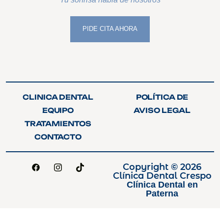
PIDE CITA AHORA
PIDE CITA AHORA
CLINICA DENTAL
POLÍTICA DE
CLINICA DENTAL
POLÍTICA DE
PRIVACIDAD
EQUIPO
AVISO LEGAL
PRIVACIDAD
EQUIPO
AVISO LEGAL
TRATAMIENTOS
TRATAMIENTOS
CONTACTO
CONTACTO
Copyright © 2026
Clínica Dental Crespo
Clínica Dental en
Paterna