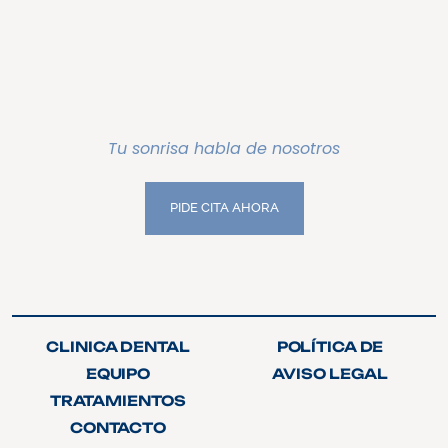
Tu sonrisa habla de nosotros
PIDE CITA AHORA
PIDE CITA AHORA
CLINICA DENTAL
POLÍTICA DE
CLINICA DENTAL
POLÍTICA DE
PRIVACIDAD
EQUIPO
AVISO LEGAL
PRIVACIDAD
EQUIPO
AVISO LEGAL
TRATAMIENTOS
TRATAMIENTOS
CONTACTO
CONTACTO