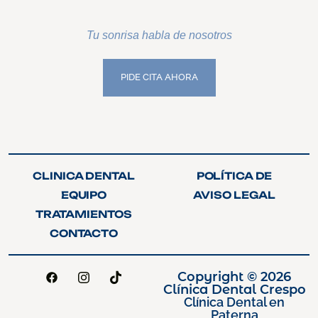
Tu sonrisa habla de nosotros
PIDE CITA AHORA
PIDE CITA AHORA
CLINICA DENTAL
POLÍTICA DE
CLINICA DENTAL
POLÍTICA DE
PRIVACIDAD
EQUIPO
AVISO LEGAL
PRIVACIDAD
EQUIPO
AVISO LEGAL
TRATAMIENTOS
TRATAMIENTOS
CONTACTO
CONTACTO
Copyright © 2026
Clínica Dental Crespo
Clínica Dental en
Paterna