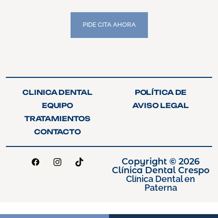
PIDE CITA AHORA
PIDE CITA AHORA
CLINICA DENTAL
POLÍTICA DE
CLINICA DENTAL
POLÍTICA DE
PRIVACIDAD
EQUIPO
AVISO LEGAL
PRIVACIDAD
EQUIPO
AVISO LEGAL
TRATAMIENTOS
TRATAMIENTOS
CONTACTO
CONTACTO
Copyright © 2026
Clínica Dental Crespo
Clínica Dental en
Paterna