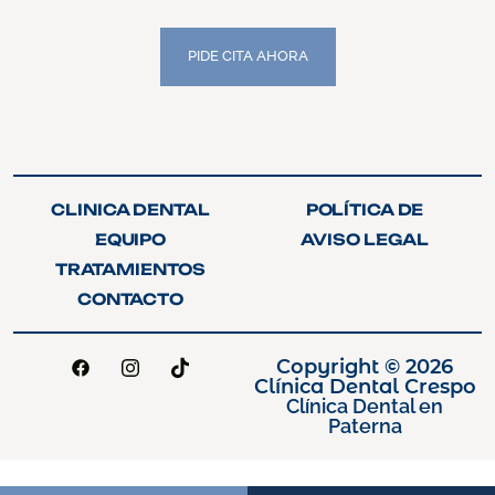
PIDE CITA AHORA
PIDE CITA AHORA
CLINICA DENTAL
POLÍTICA DE
CLINICA DENTAL
POLÍTICA DE
PRIVACIDAD
EQUIPO
AVISO LEGAL
PRIVACIDAD
EQUIPO
AVISO LEGAL
TRATAMIENTOS
TRATAMIENTOS
CONTACTO
CONTACTO
Copyright © 2026
Clínica Dental Crespo
Clínica Dental en
Paterna