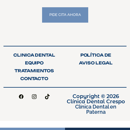
PIDE CITA AHORA
PIDE CITA AHORA
CLINICA DENTAL
POLÍTICA DE
CLINICA DENTAL
POLÍTICA DE
PRIVACIDAD
EQUIPO
AVISO LEGAL
PRIVACIDAD
EQUIPO
AVISO LEGAL
TRATAMIENTOS
TRATAMIENTOS
CONTACTO
CONTACTO
Copyright © 2026
Clínica Dental Crespo
Clínica Dental en
Paterna