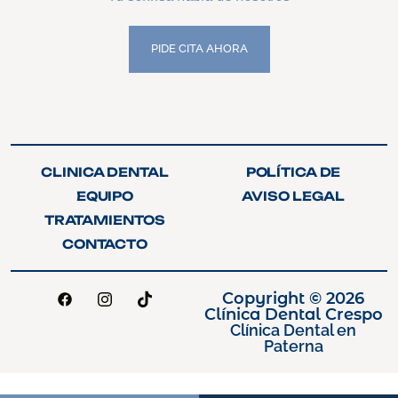
PIDE CITA AHORA
PIDE CITA AHORA
CLINICA DENTAL
POLÍTICA DE
CLINICA DENTAL
POLÍTICA DE
PRIVACIDAD
EQUIPO
AVISO LEGAL
PRIVACIDAD
EQUIPO
AVISO LEGAL
TRATAMIENTOS
TRATAMIENTOS
CONTACTO
CONTACTO
Copyright © 2026
Clínica Dental Crespo
Clínica Dental en
Paterna