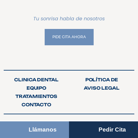
Tu sonrisa habla de nosotros
PIDE CITA AHORA
PIDE CITA AHORA
CLINICA DENTAL
POLÍTICA DE
CLINICA DENTAL
POLÍTICA DE
PRIVACIDAD
EQUIPO
AVISO LEGAL
PRIVACIDAD
EQUIPO
AVISO LEGAL
TRATAMIENTOS
TRATAMIENTOS
CONTACTO
CONTACTO
Copyright © 2026
Clínica Dental Crespo
Llámanos
Pedir Cita
Clínica Dental en