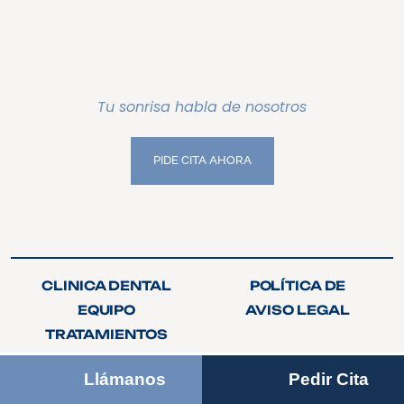
Tu sonrisa habla de nosotros
PIDE CITA AHORA
PIDE CITA AHORA
CLINICA DENTAL
POLÍTICA DE
CLINICA DENTAL
POLÍTICA DE
PRIVACIDAD
EQUIPO
AVISO LEGAL
PRIVACIDAD
EQUIPO
AVISO LEGAL
TRATAMIENTOS
TRATAMIENTOS
CONTACTO
CONTACTO
Llámanos
Pedir Cita