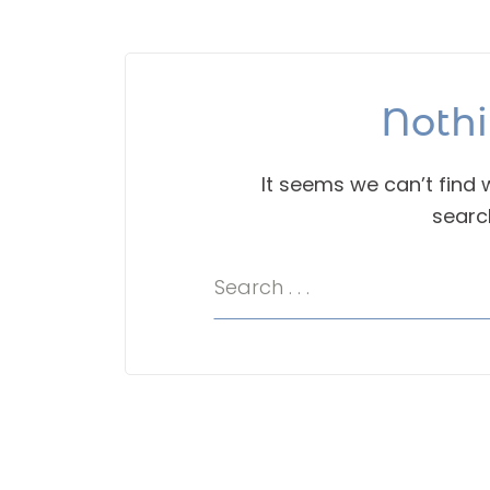
Noth
It seems we can’t find 
searc