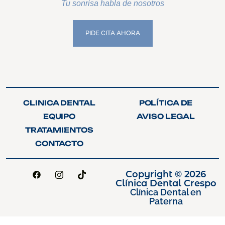
Tu sonrisa habla de nosotros
PIDE CITA AHORA
PIDE CITA AHORA
CLINICA DENTAL
POLÍTICA DE
CLINICA DENTAL
POLÍTICA DE
PRIVACIDAD
EQUIPO
AVISO LEGAL
PRIVACIDAD
EQUIPO
AVISO LEGAL
TRATAMIENTOS
TRATAMIENTOS
CONTACTO
CONTACTO
Copyright © 2026
Clínica Dental Crespo
Clínica Dental en
Paterna